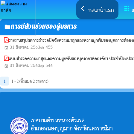
arrow_back_ios
apps
กลับหน้าแรก
เ
การมีส่วนร่วมของผู้บริหาร
folder
รายงานสรุปผลการสำรวจปัจจัยความผาสุกและความผูกพันของบุคลากรต่ออ
31 สิงหาคม 2563
455
event
visibility
แบบสำรวจความผาสุกและความผูกพันของบุคลากรต่อองค์กร ประจำปีงบป
31 สิงหาคม 2563
546
event
visibility
1
1 - 2 (ทั้งหมด 2 รายการ)
เทศบาลตำบลหนองหัวแรต
อำเภอหนองบุญมาก จังหวัดนครราชสีมา