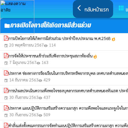
arrow_back_ios
apps
กลับหน้าแรก
เ
การเปิดโอกาสให้เกิดการมีส่วนร่วม
folder
การเปิดโอกาสให้เกิดการมีส่วนร่วม ประจำปีงบประมาณ พ.ศ.2568
whatshot
20 พฤศจิกายน 2567
114
event
visibility
การจัดให้ประชาชนเข้าร่วมรับฟังการประชุมสภาท้องถิ่น
whatshot
7 มิถุนายน 2567
163
event
visibility
ประกาศ ช่องทางการร้องเรียนในการบริหารทรัพยากรบุคล เทศบาลตำบลหนอง
14 ธันวาคม 2563
429
event
visibility
การนำผลประเมินความพึงพอใจของบุคลากรเทศบาลตำบลหนองหัวแรต ประจ
30 กันยายน 2563
437
event
visibility
ประกาศ แผนปฏิบัติการเสริมสร้างความผาสุก ความพึงพอใจและแรงจูงใจใ
30 กันยายน 2563
509
event
visibility
คำสั่งแต่งตั้งคณะกรรมการจัดทำแผนปฏิบัติการเสริมสร้างความผาสุก คว