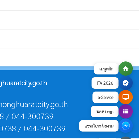
home
เมนูหลัก
uaratcity.go.th
verified
ITA 2026
desktop_windows
e-Service
nonghuaratcity.go.th
view_list
ระบบ egp
38 / 044-300739
00738 / 044-300739
แชทกับหน่วยงาน