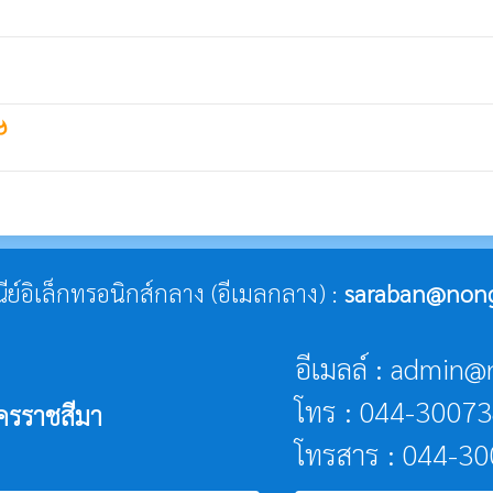
tshot
ณีย์อิเล็กทรอนิกส์กลาง (อีเมลกลาง) :
saraban@nongh
อีเมลล์ : admin@
โทร : 044-3007
ครราชสีมา
โทรสาร : 044-3