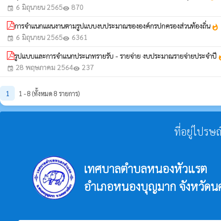
6 มิถุนายน 2565
870
event
visibility
การจำแนกแผนงานตามรูปแบบงบประมาณขององค์กรปกครองส่วนท้องถิ่น
whatshot
6 มิถุนายน 2565
6361
event
visibility
รูปแบบและการจำแนกประเภทรายรับ - รายจ่าย งบประมาณรายจ่ายประจำปี
wha
28 พฤษภาคม 2564
237
event
visibility
1
1 - 8 (ทั้งหมด 8 รายการ)
ที่อยู่ไปรษ
เทศบาลตำบลหนองหัวแรต
อำเภอหนองบุญมาก จังหวัดน