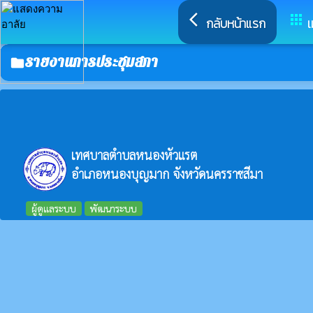
arrow_back_ios
apps
กลับหน้าแรก
เ
รายงานการประชุมสภา
folder
เทศบาลตำบลหนองหัวแรต
อำเภอหนองบุญมาก จังหวัดนครราชสีมา
ผู้ดูแลระบบ
พัฒนาระบบ