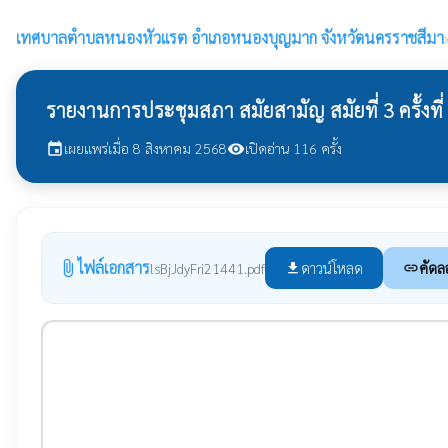
เทศบาลตำบลหนองหัวแรต
อำเภอหนองบุญมาก จังหวัดนครราชสีมา
รายงานการประชุมสภา สมัยสามัญ สมัยที่ 3 ครั้งที
เผยแพร่เมื่อ 8 สิงหาคม 2568
เปิดอ่าน 116 ครั้ง
event
visibility
ไฟล์เอกสาร
attach_file
ดาวน์โหลด
คัดล
lsBjJdyFri21441.pdf
file_download
link