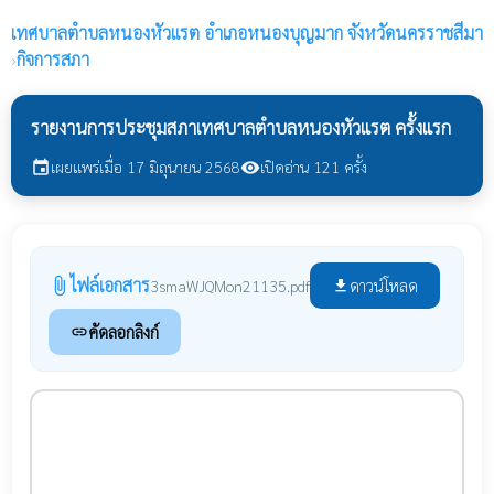
เทศบาลตำบลหนองหัวแรต
อำเภอหนองบุญมาก จังหวัดนครราชสีมา
›
กิจการสภา
รายงานการประชุมสภาเทศบาลตำบลหนองหัวแรต ครั้งแรก
เผยแพร่เมื่อ 17 มิถุนายน 2568
เปิดอ่าน 121 ครั้ง
event
visibility
ไฟล์เอกสาร
attach_file
ดาวน์โหลด
3smaWJQMon21135.pdf
file_download
คัดลอกลิงก์
link