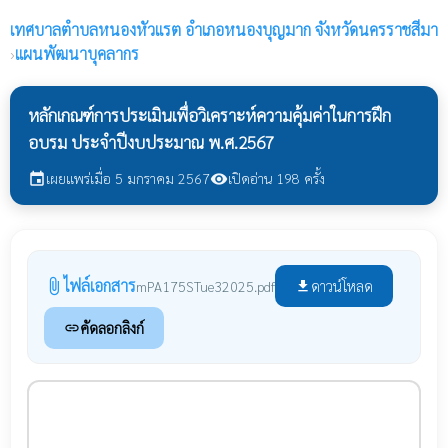
เทศบาลตำบลหนองหัวแรต
อำเภอหนองบุญมาก จังหวัดนครราชสีมา
›
แผนพัฒนาบุคลากร
หลักเกณฑ์การประเมินเพื่อวิเคราะห์ความคุ้มค่าในการฝึก
อบรม ประจำปีงบประมาณ พ.ศ.2567
เผยแพร่เมื่อ 5 มกราคม 2567
เปิดอ่าน 198 ครั้ง
event
visibility
ไฟล์เอกสาร
attach_file
ดาวน์โหลด
mPA175STue32025.pdf
file_download
คัดลอกลิงก์
link