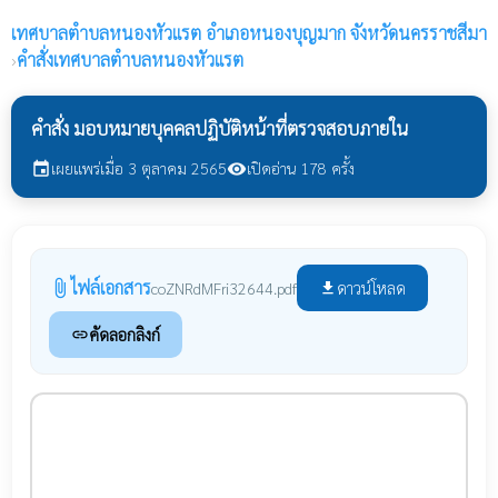
เทศบาลตำบลหนองหัวแรต
อำเภอหนองบุญมาก จังหวัดนครราชสีมา
›
คำสั่งเทศบาลตำบลหนองหัวแรต
คำสั่ง มอบหมายบุคคลปฏิบัติหน้าที่ตรวจสอบภายใน
เผยแพร่เมื่อ 3 ตุลาคม 2565
เปิดอ่าน 178 ครั้ง
event
visibility
ไฟล์เอกสาร
attach_file
ดาวน์โหลด
coZNRdMFri32644.pdf
file_download
คัดลอกลิงก์
link