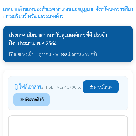
เทศบาลตำบลหนองหัวแรต
อำเภอหนองบุญมาก จังหวัดนครราชสีมา
›
การเสริมสร้างวัฒนธรรมองค์กร
ประกาศ นโยบายการกำกับดูแลองค์การที่ดี ประจำ
ปีงบประมาณ พ.ศ.2564
เผยแพร่เมื่อ 1 ตุลาคม 2563
เปิดอ่าน 365 ครั้ง
event
visibility
ไฟล์เอกสาร
attach_file
ดาวน์โหลด
2hPSBiFMon41700.pdf
file_download
คัดลอกลิงก์
link