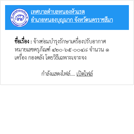
เทศบาลตำบลหนองหัวแรต
อำเภอหนองบุญมาก จังหวัดนครราชสีมา
ชื่อเรื่อง :
จ้างซ่อมบำรุงรักษาเครื่องปรับอากาศ
หมายเลขครุภัณฑ์ ๔๒๐-๖๕-๐๐๔๘ จำนวน ๑
เครื่อง กองคลัง โดยวิธีเฉพาะเจาะจง
กำลังแสดงไฟล์....
เปิดไฟล์