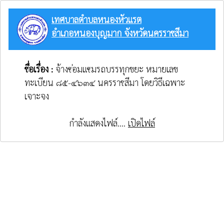
เทศบาลตำบลหนองหัวแรต
อำเภอหนองบุญมาก จังหวัดนครราชสีมา
ชื่อเรื่อง :
จ้างซ่อมแซมรถบรรทุกขยะ หมายเลข
ทะเบียน ๘๕-๔๖๓๔ นครราชสีมา โดยวิธีเฉพาะ
เจาะจง
กำลังแสดงไฟล์....
เปิดไฟล์