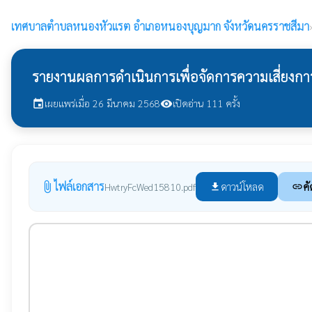
เทศบาลตำบลหนองหัวแรต
อำเภอหนองบุญมาก จังหวัดนครราชสีมา
รายงานผลการดำเนินการเพื่อจัดการความเสี่ยงก
เผยแพร่เมื่อ 26 มีนาคม 2568
เปิดอ่าน 111 ครั้ง
event
visibility
ไฟล์เอกสาร
attach_file
ดาวน์โหลด
คั
HwtryFcWed15810.pdf
file_download
link