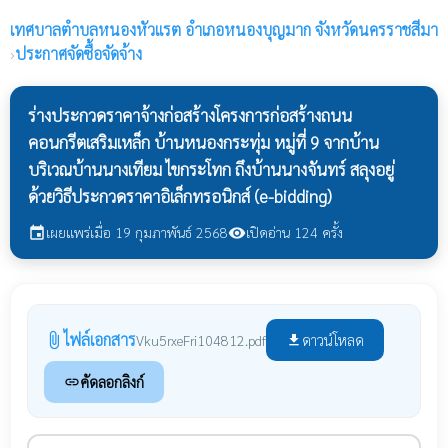
เทศบาลตำบลหนองหัวแรต
อำเภอหนองบุญมาก จังหวัดนครราชสีมา
›
ประกาศจัดซื้อจัดจ้าง
ร่างประกวดราคาจ้างก่อสร้างโครงการก่อสร้างถนน
คอนกรีตเสริมเหล็ก บ้านหนองกระทุ่ม หมู่ที่ 9 จากบ้าน
บริเวณบ้านนางเทียม ไขกระโทก ถึงบ้านนางจันทร์ สลุงอยู่
ด้วยวิธีประกวดราคาอิเล็กทรอนิกส์ (e-bidding)
เผยแพร่เมื่อ 19 กุมภาพันธ์ 2568
เปิดอ่าน 124 ครั้ง
event
visibility
ไฟล์เอกสาร
attach_file
ดาวน์โหลด
Vku5rxeFri104812.pdf
file_download
คัดลอกลิงก์
link