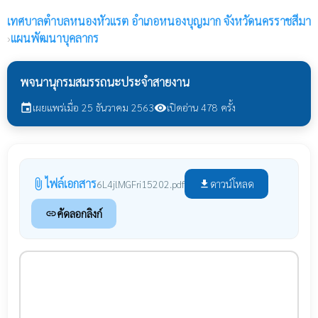
เทศบาลตำบลหนองหัวแรต
อำเภอหนองบุญมาก จังหวัดนครราชสีมา
›
แผนพัฒนาบุคลากร
พจนานุกรมสมรรถนะประจำสายงาน
เผยแพร่เมื่อ 25 ธันวาคม 2563
เปิดอ่าน 478 ครั้ง
event
visibility
ไฟล์เอกสาร
attach_file
ดาวน์โหลด
6L4jlMGFri15202.pdf
file_download
คัดลอกลิงก์
link