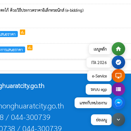
ะไก้ ด้วยวิธีประกวดราคาอิเล็กทรอนิกส์ (e-bidding)
poll
รเสนอราคา
poll
home
เมนูหลัก
นะการเสนอราคา
verified
ITA 2026
desktop_windows
e-Service
uaratcity.go.th
view_list
ระบบ egp
แชทกับหน่วยงาน
nonghuaratcity.go.th
38 / 044-300739
keyboard_arrow_down
ย่อเมนู
00738 / 044-300739