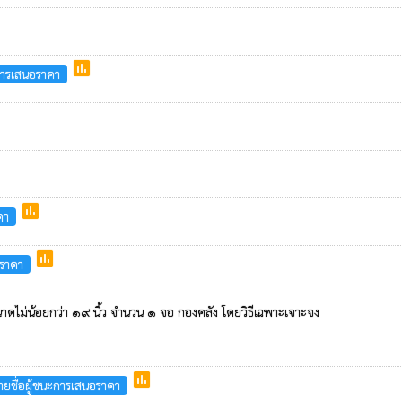
poll
การเสนอราคา
poll
คา
poll
อราคา
ขนาดไม่น้อยกว่า ๑๙ นิ้ว จำนวน ๑ จอ กองคลัง โดยวิธีเฉพาะเจาะจง
poll
ยชื่อผู้ชนะการเสนอราคา