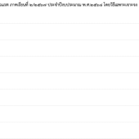
ลหนองหัวแรต ภาคเรียนที่ ๒/๒๕๖๗ ประจำปีงบประมาณ พ.ศ.๒๕๖๘ โดยวิธีเฉพาะเจาะจง