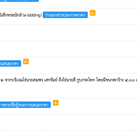
poll
เล็กทรอนิกส์ (e-bidding)
ร่างเอกสารประกวดราคา
poll
ารเสนอราคา
ี่ ๒ จากบริเวณไร่นายสมพร เสกรัมย์ ถึงไร่นายลี กูบกระโทก โดยมีขนาดกว้าง ๔.๐๐
poll
าศรายชื่อผู้ชนะการเสนอราคา