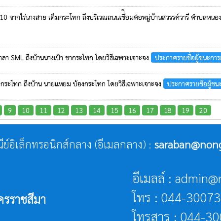
10 จากไร่นางสาย เต็มกระโทก ถึงบริเวณถนนเชื่ิอมต่อหมู่บ้านสวรรค์วารี ตำบลหนองต
ศาลา SML ถึงบ้านนางเป้า ชากระโทก โดยวิธีเฉพาะเจาะจง
ประกาศรายชื่อผู้ชนะกา
กึ่งกระโทก ถึงบ้าน นายแหยม บ้องกระโทก โดยวิธีเฉพาะเจาะจง
ประกาศรายชื่อผู้ช
9
10
11
12
13
14
15
16
17
18
19
20
ณีย์อิเล็กทรอนิกส์กลาง (อีเมลกลาง) :
saraban@nongh
อีเมลล์ : admin@
โทร : 044-3007
ครราชสีมา
โทรสาร : 044-3